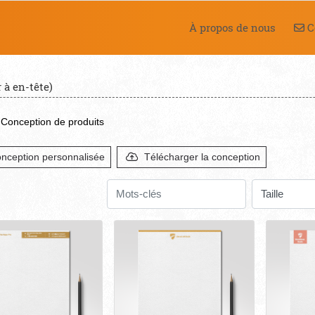
Co
À propos de nous
C
 à en-tête)
Conception de produits
nception personnalisée
Télécharger la conception