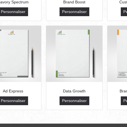
avory Spectrum
Brand Boost
Cus
Personnaliser
Personnaliser
P
Ad Express
Data Growth
Bran
Personnaliser
Personnaliser
P