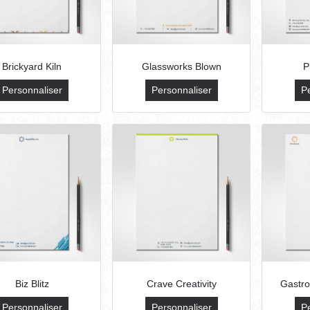
Brickyard Kiln
Glassworks Blown
P
Personnaliser
Personnaliser
P
Biz Blitz
Crave Creativity
Gastr
Personnaliser
Personnaliser
P