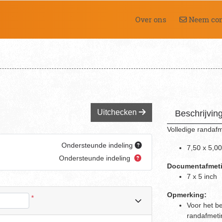
Neem cont
Over ons
Neem con
Uitchecken
Beschrijvin
Volledige randaf
Ondersteunde indeling
7,50 x 5,00
Ondersteunde indeling
Documentafmetin
7 x 5 inch
Opmerking:
*
Voor het be
randafmeti