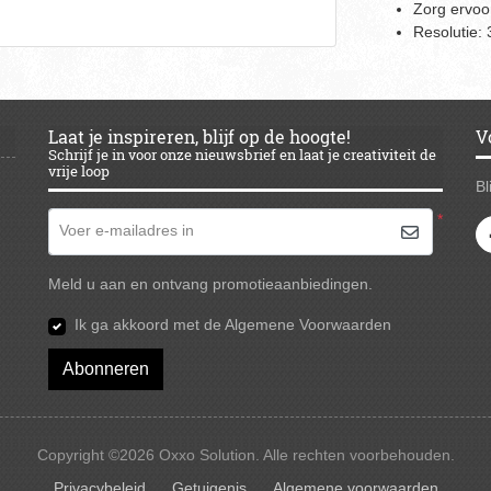
Zorg ervoor
Resolutie: 
Laat je inspireren, blijf op de hoogte!
V
Schrijf je in voor onze nieuwsbrief en laat je creativiteit de
vrije loop
Bl
*
Voer e-mailadres in
Meld u aan en ontvang promotieaanbiedingen.
Ik ga akkoord met de Algemene Voorwaarden
Abonneren
Copyright ©2026 Oxxo Solution. Alle rechten voorbehouden.
Privacybeleid
Privacybeleid
Getuigenis
Algemene voorwaarden