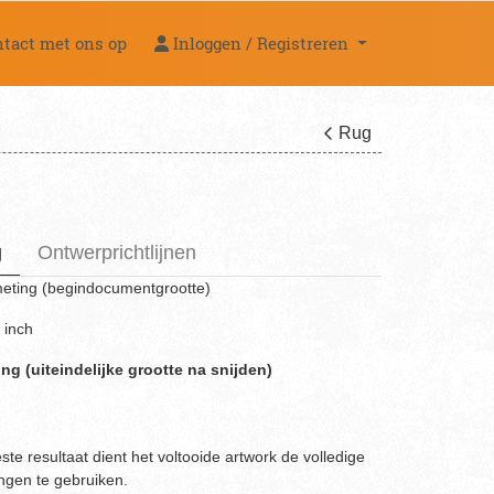
act met ons op
Inloggen / Registreren
tact met ons op
Inloggen / Registreren
Rug
g
Ontwerprichtlijnen
meting (begindocumentgrootte)
 inch
g (uiteindelijke grootte na snijden)
ste resultaat dient het voltooide artwork de volledige
ngen te gebruiken.