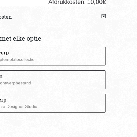
Afdrukkosten:
10,00€
osten
met elke optie
werp
ptemplatecollectie
n
 ontwerpbestand
erp
nze Designer Studio