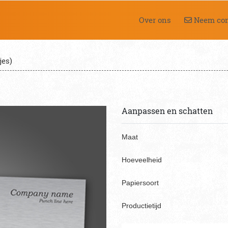
Neem cont
Over ons
Neem con
jes)
Aanpassen en schatten
Maat
Hoeveelheid
Papiersoort
Productietijd