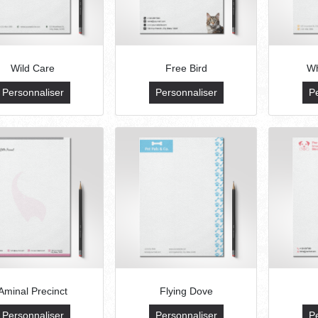
Wild Care
Free Bird
Wh
Personnaliser
Personnaliser
P
Aminal Precinct
Flying Dove
Personnaliser
Personnaliser
P