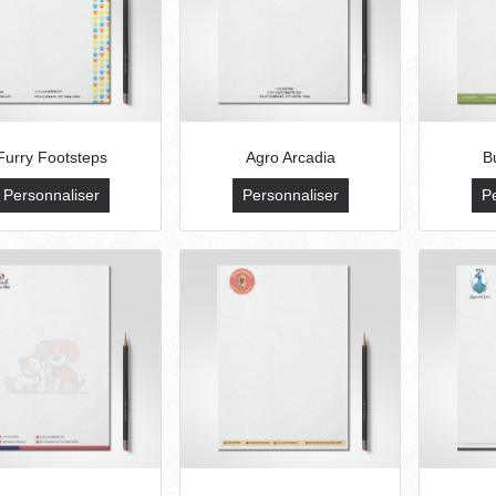
Furry Footsteps
Agro Arcadia
Bu
Personnaliser
Personnaliser
P