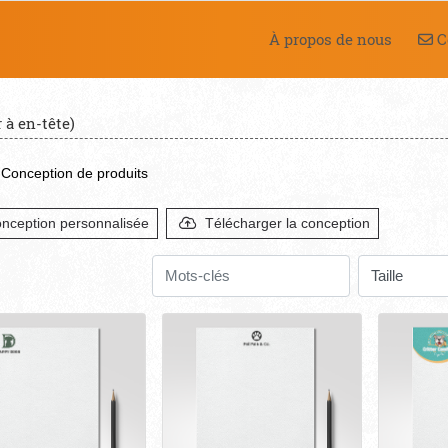
Co
À propos de nous
C
 à en-tête)
Conception de produits
nception personnalisée
Télécharger la conception