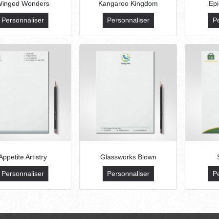
inged Wonders
Kangaroo Kingdom
Epi
Personnaliser
Personnaliser
P
Appetite Artistry
Glassworks Blown
Personnaliser
Personnaliser
P