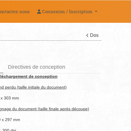
ntactez-nous
Connexion / Inscription
ontactez-nous
Connexion / Inscription
Dos
Directives de conception
éléchargement de conception
ond perdu (taille initiale du document)
 x 303 mm
ognage du document (taille finale après découpe)
0 x 297 mm
: 300 dpi