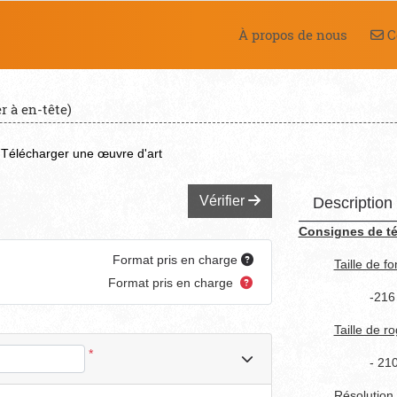
Co
À propos de nous
C
r à en-tête)
Télécharger une œuvre d'art
Vérifier
Description
Consignes de t
Format pris en charge
Taille de f
Format pris en charge
-216
Taille de r
*
- 21
Résolution 