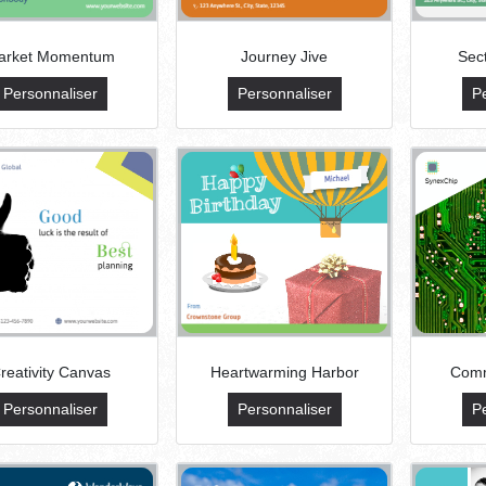
arket Momentum
Journey Jive
Sec
Personnaliser
Personnaliser
P
reativity Canvas
Heartwarming Harbor
Comm
Personnaliser
Personnaliser
P