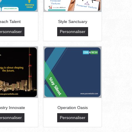
each Talent
Style Sanctuary
ersonnaliser
Personnaliser
ustry Innovate
Operation Oasis
ersonnaliser
Personnaliser