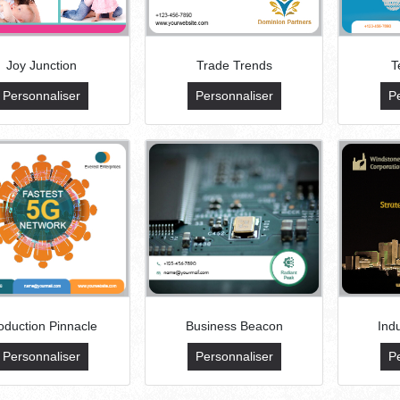
Joy Junction
Trade Trends
T
Personnaliser
Personnaliser
P
oduction Pinnacle
Business Beacon
Ind
Personnaliser
Personnaliser
P