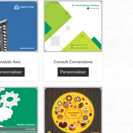
nalytic Axis
Consult Cornerstone
ersonnaliser
Personnaliser