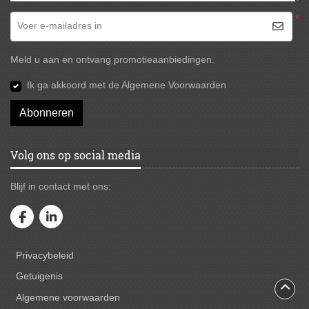
*
Voer e-mailadres in
Meld u aan en ontvang promotieaanbiedingen.
Ik ga akkoord met de Algemene Voorwaarden
Abonneren
Volg ons op social media
Blijf in contact met ons:
Privacybeleid
Privacybeleid
Getuigenis
Algemene voorwaarden