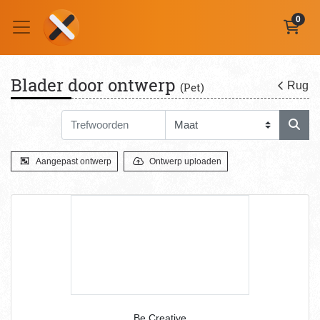
0
Blader door ontwerp
Rug
(Pet)
Aangepast ontwerp
Ontwerp uploaden
Be Creative